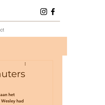
ct
uters
aan het 
, Wesley had 