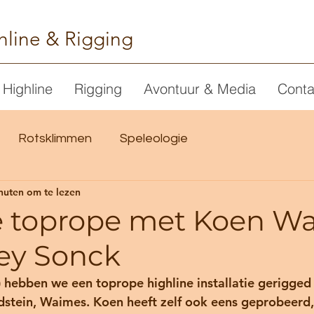
hline & Rigging
Highline
Rigging
Avontuur & Media
Conta
Rotsklimmen
Speleologie
nuten om te lezen
e toprope met Koen Wa
ey Sonck
hebben we een toprope highline installatie gerigged 
dstein, Waimes. Koen heeft zelf ook eens geprobeerd