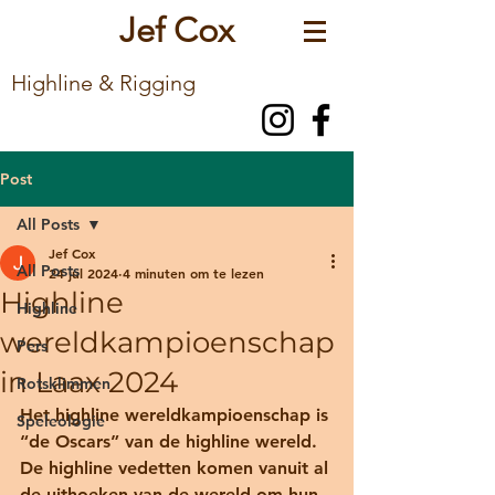
Jef Cox
Highline & Rigging
Post
All Posts
Jef Cox
All Posts
24 jul 2024
4 minuten om te lezen
Highline
Highline
wereldkampioenschap
Pers
in Laax 2024
Rotsklimmen
Het highline wereldkampioenschap is 
Speleologie
“de Oscars” van de highline wereld. 
De highline vedetten komen vanuit al 
de uithoeken van de wereld om hun 