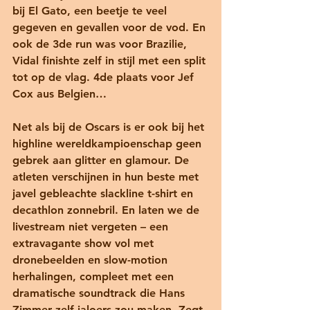
bij El Gato, een beetje te veel 
gegeven en gevallen voor de vod. En 
ook de 3de run was voor Brazilie, 
Vidal finishte zelf in stijl met een split 
tot op de vlag. 4de plaats voor Jef 
Cox aus Belgien…
Net als bij de Oscars is er ook bij het 
highline wereldkampioenschap geen 
gebrek aan glitter en glamour. De 
atleten verschijnen in hun beste met 
javel gebleachte slackline t-shirt en 
decathlon zonnebril. En laten we de 
livestream niet vergeten – een 
extravagante show vol met 
dronebeelden en slow-motion 
herhalingen, compleet met een 
dramatische soundtrack die Hans 
Zimmer zelf jaloers zou maken. Zegt 