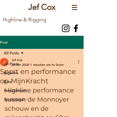
Jef Cox
Highline & Rigging
Post
All Posts
Jef Cox
All Posts
22 okt 2025
1 minuten om te lezen
Sport en performance
Highline
op MijnKracht
Pers
Highline performance 
Rotsklimmen
tussen de Monnoyer 
Speleologie
schouw en de 